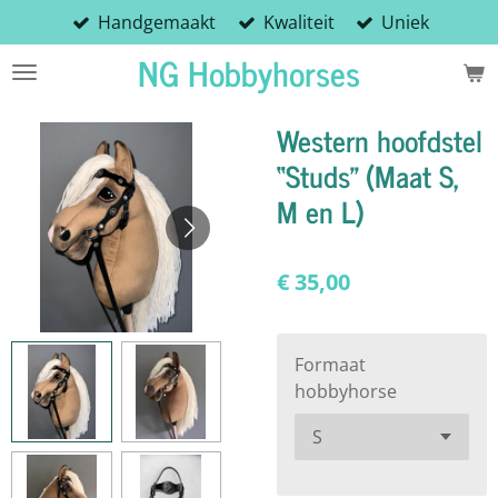
Handgemaakt
Kwaliteit
Uniek
Ga
direct
NG Hobbyhorses
naar
de
Western hoofdstel
hoofdinhoud
“Studs” (Maat S,
M en L)
€ 35,00
Formaat
hobbyhorse