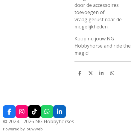
door de accessoires
toevoegen of
vraag gerust naar de
mogelijkheden.
Koop nu jouw NG
Hobbyhorse and ride the
magic!
D
D
S
D
e
e
h
e
l
e
a
l
e
l
r
e
n
e
n
F
I
T
W
L
a
n
i
h
i
© 2024 - 2026 NG Hobbyhorses
c
s
k
a
n
Powered by
JouwWeb
e
t
T
t
k