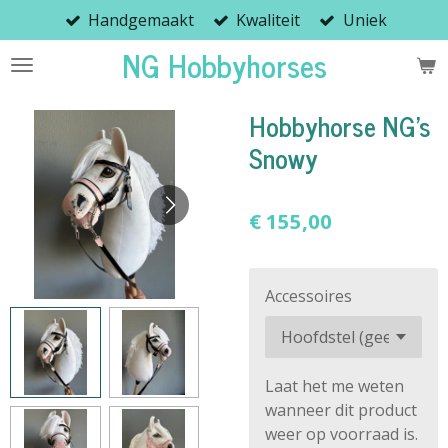
Handgemaakt
Kwaliteit
Uniek
Ga
direct
NG Hobbyhorses
naar
de
Hobbyhorse NG’s
hoofdinhoud
Snowy
€ 155,00
Accessoires
Laat het me weten
wanneer dit product
weer op voorraad is.