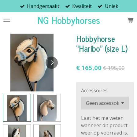
Handgemaakt
Kwaliteit
Uniek
Ga
direct
NG Hobbyhorses
naar
de
Hobbyhorse
hoofdinhoud
“Haribo” (size L)
€ 165,00
€ 195,00
Accessoires
Laat het me weten
wanneer dit product
weer op voorraad is.